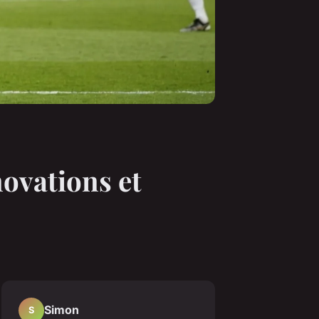
novations et
Simon
S