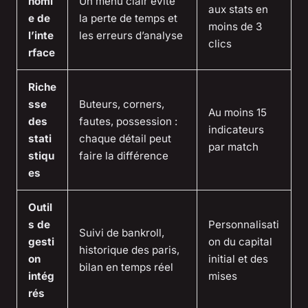
nomi
Un menu clair évite
aux stats en
e de
la perte de temps et
moins de 3
l’inte
les erreurs d’analyse
clics
rface
Riche
sse
Buteurs, corners,
Au moins 15
des
fautes, possession :
indicateurs
stati
chaque détail peut
par match
stiqu
faire la différence
es
Outil
s de
Personnalisati
Suivi de bankroll,
gesti
on du capital
historique des paris,
on
initial et des
bilan en temps réel
intég
mises
rés