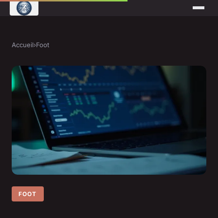
Accueil
›
Foot
FOOT