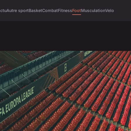
ctu
Autre sport
Basket
Combat
Fitness
Foot
Musculation
Velo