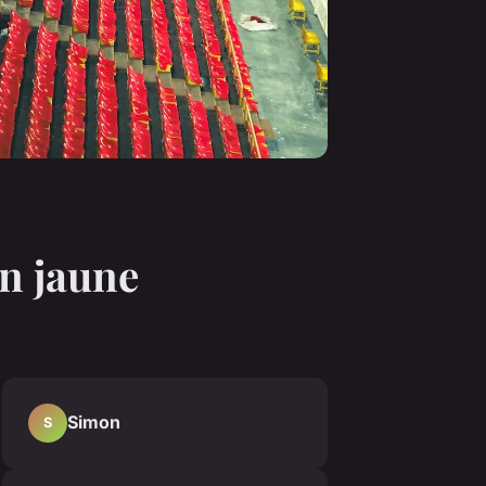
n jaune
Simon
S