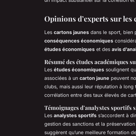
Opinions d’experts sur le
Les
cartons jaunes
dans le sport, bien
conséquences économiques
considéra
études économiques
et des
avis d’ana
Résumé des études académiques sur
Les
études économiques
soulignent q
associées à un
carton jaune
peuvent non
clubs, mais aussi leur réputation à lon
corrélation entre des taux élevés de ca
Témoignages d’analystes sportifs s
Les
analystes sportifs
s’accordent à dir
gestion des sanctions et la préservatio
suggèrent qu’une meilleure formation des