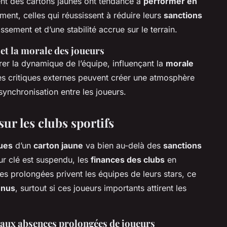
nt des cartons jaunes ont tendance à
performer en
ent, celles qui réussissent à réduire leurs
sanctions
ssement et d’une stabilité accrue sur le terrain.
 et la morale des joueurs
er la dynamique de l’équipe, influençant la
morale
les critiques externes peuvent créer une atmosphère
 synchronisation entre les joueurs.
ur les clubs sportifs
ues
d’un
carton jaune
va bien au-delà des
sanctions
r clé est suspendu, les
finances des clubs
en
s prolongées privent les équipes de leurs stars, ce
enus
, surtout si ces joueurs importants attirent les
 aux absences prolongées de joueurs