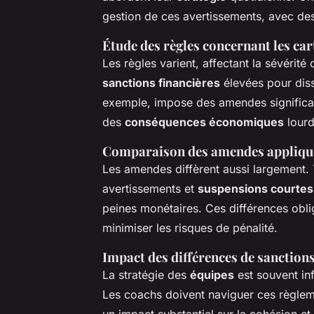
gestion de ces avertissements, avec de
Étude des règles concernant les car
Les règles varient, affectant la sévérité
sanctions financières
élevées pour diss
exemple, impose des amendes significati
des
conséquences économiques
lourd
Comparaison des amendes appliquées
Les amendes diffèrent aussi largement. T
avertissements et
suspensions courtes
peines monétaires. Ces différences obli
minimiser les risques de pénalité.
Impact des différences de sanctions
La stratégie des
équipes
est souvent in
Les coachs doivent naviguer ces règleme
un impact substantiel sur la cohésion et 